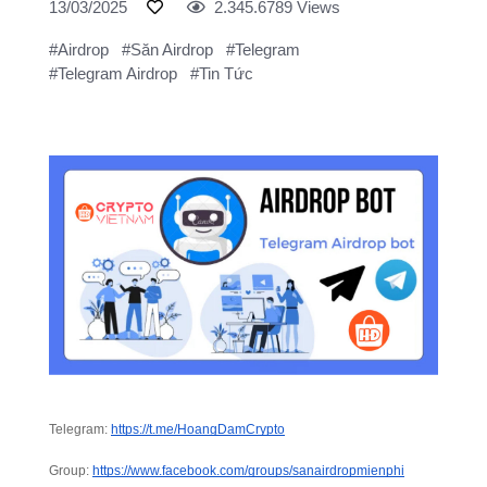
13/03/2025
2.345.6789 Views
#Airdrop
#Săn Airdrop
#Telegram
#Telegram Airdrop
#Tin Tức
Telegram:
https://t.me/HoangDamCrypto
Group:
https://www.facebook.com/groups/sanairdropmienphi