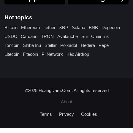
Hot topics
Bitcoin
Ethereum
Tether
XRP
Solana
BNB
Dogecoin
USDC
Cardano
TRON
Avalanche
Sui
Chainlink
Toncoin
Shiba Inu
Stellar
Polkadot
Hedera
Pepe
Litecoin
Fitecoin
Pi Network
Kèo Airdrop
©2025
HoangDam.Com
. All rights reserved
About
Terms
Privacy
Cookies