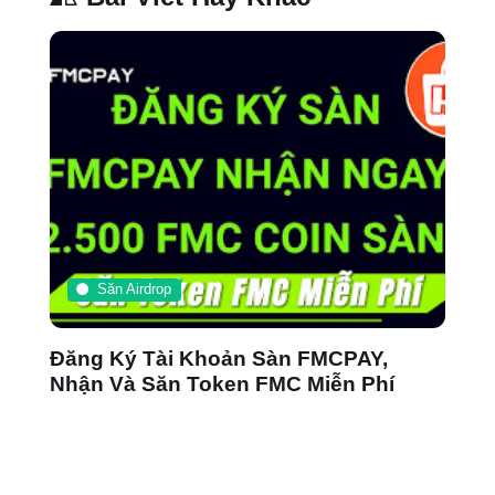
Săn Airdrop
Đăng Ký Tài Khoản Sàn FMCPAY,
Up
Nhận Và Săn Token FMC Miễn Phí