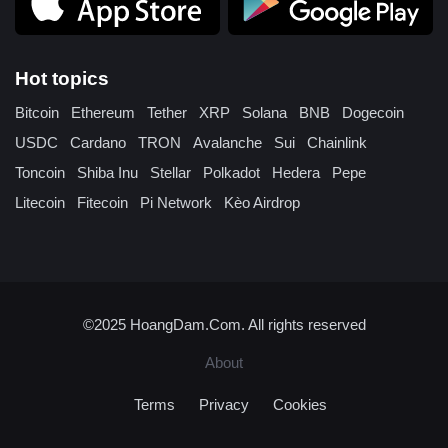
Hot topics
Bitcoin
Ethereum
Tether
XRP
Solana
BNB
Dogecoin
USDC
Cardano
TRON
Avalanche
Sui
Chainlink
Toncoin
Shiba Inu
Stellar
Polkadot
Hedera
Pepe
Litecoin
Fitecoin
Pi Network
Kèo Airdrop
©2025
HoangDam.Com
. All rights reserved
About
Terms
Privacy
Cookies