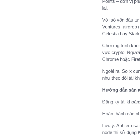
Points – đơn vị p
lai.
Với số vốn đầu tư
Ventures, airdrop 
Celestia hay Stark
Chương trình khôn
vực crypto. Người 
Chrome hoặc Firefo
Ngoài ra, Solix c
như theo dõi tài 
Hướng dẫn săn ai
Đăng ký tài khoản
Hoàn thành các n
Lưu ý: Anh em sài
node thì sử dụng 