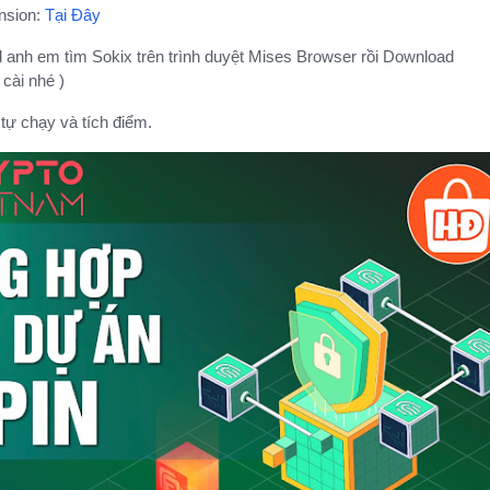
ension:
Tại Đây
d anh em tìm Sokix trên trình duyệt Mises Browser rồi Download
cài nhé )
tự chạy và tích điểm.