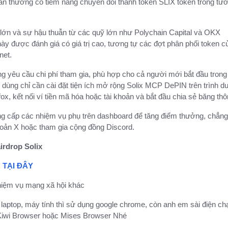
hần thưởng có tiềm năng chuyển đổi thành token SLIX token trong tư
 lớn và sự hậu thuẫn từ các quỹ lớn như Polychain Capital và OKX
này được đánh giá có giá trị cao, tương tự các đợt phân phối token c
net.
g yêu cầu chi phí tham gia, phù hợp cho cả người mới bắt đầu trong 
dùng chỉ cần cài đặt tiện ích mở rộng Solix MCP DePIN trên trình d
x, kết nối ví tiền mã hóa hoặc tài khoản và bắt đầu chia sẻ băng thô
ung cấp các nhiệm vụ phụ trên dashboard để tăng điểm thưởng, chẳn
khoản X hoặc tham gia cộng đồng Discord.
rdrop Solix
:
TẠI ĐÂY
hiệm vụ mạng xã hội khác
 laptop, máy tính thì sử dụng google chrome, còn anh em sài điện ch
Kiwi Browser hoặc Mises Browser Nhé