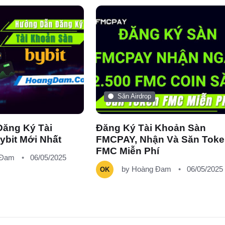
Săn Airdrop
ăng Ký Tài
Đăng Ký Tài Khoản Sàn
ybit Mới Nhất
FMCPAY, Nhận Và Săn Tok
FMC Miễn Phí
 Đam
06/05/2025
by
Hoàng Đam
06/05/2025
OK