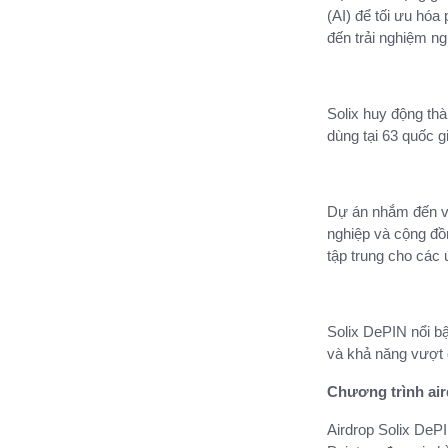
(AI) để tối ưu hó
đến trải nghiệm n
Solix huy động thà
dùng tại 63 quốc g
Dự án nhắm đến vi
nghiệp và cộng đồn
tập trung cho các 
Solix DePIN nổi bậ
và khả năng vượt 
Chương trình air
Airdrop Solix DeP