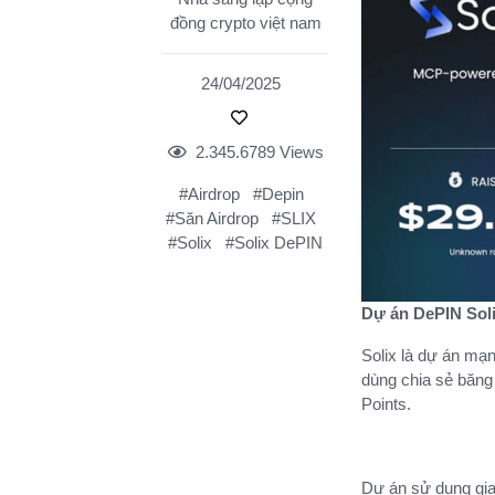
đồng crypto việt nam
24/04/2025
2.345.6789 Views
#Airdrop
#Depin
#Săn Airdrop
#SLIX
#Solix
#Solix DePIN
Dự án DePIN Soli
Solix là dự án mạn
dùng chia sẻ băng
Points.
Dự án sử dụng gia