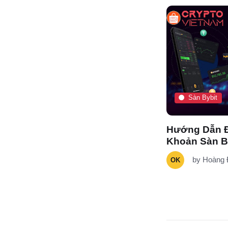
Sàn Bitget
Sàn Bybit
Hướng Dẫn Đăng Ký Tài
Hướng Dẫn Đ
Khoản Sàn Bitget Mới Nhất
Khoản Sàn B
by
Hoàng Đam
11/05/2025
by
Hoàng
OK
OK