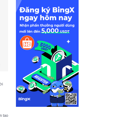
ời
n tạo