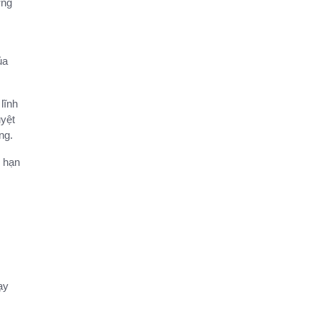
ơng
ủa
lĩnh
uyệt
ng.
g hạn
ạy