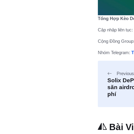
Tổng Hợp Kèo De
Cập nhập liên tục:
Cộng Đồng Group
Nhóm Telegram:
Previous
Solix De
săn airdr
phí
Bài V