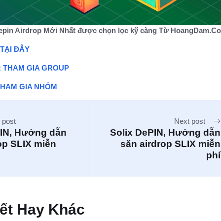
pin Airdrop Mới Nhất được chọn lọc kỹ càng Từ HoangDam.C
TẠI ĐÂY
:
THAM GIA GROUP
THAM GIA NHÓM
 post
Next post
PIN, Hướng dẫn
Solix DePIN, Hướng dẫn
op SLIX miễn
săn airdrop SLIX miễn
phí
iết Hay Khác