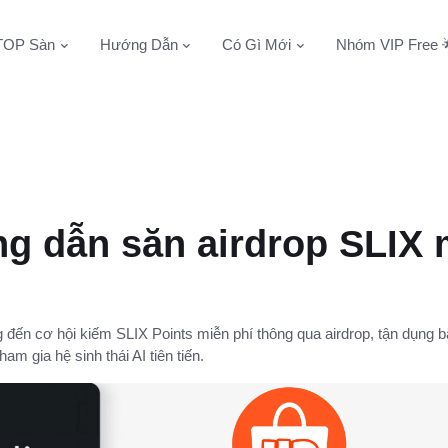
TOP Sàn
Hướng Dẫn
Có Gì Mới
Nhóm VIP Free 
g dẫn săn airdrop SLIX 
đến cơ hội kiếm SLIX Points miễn phí thông qua airdrop, tận dụng 
ham gia hệ sinh thái AI tiên tiến.