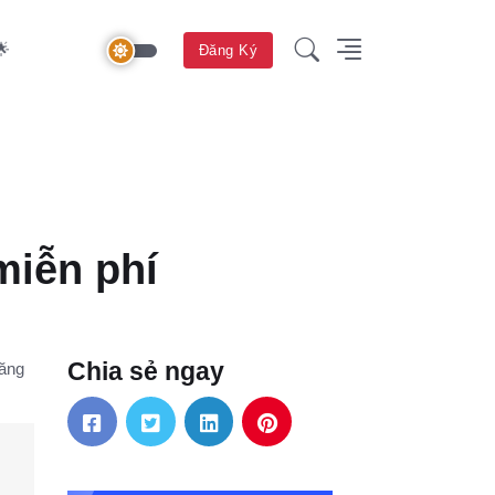
🌟
Đăng Ký
miễn phí
Chia sẻ ngay
băng