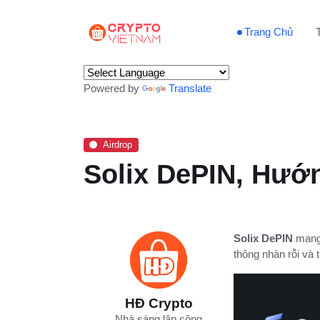
Trang Chủ
Powered by
Translate
Airdrop
Solix DePIN, Hướn
Solix DePIN
mang 
thông nhàn rỗi và t
HĐ Crypto
Nhà sáng lập cộng