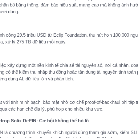
a phân bổ băng thông, đảm bảo hiệu suất mạng cao mà không ảnh hư
gười dùng.
nh công 29.5 triệu USD từ Eclip Foundation, thu hút hơn 100,000 ng
ia, xử lý 275 TB dữ liệu mỗi ngày.
ệc xây dựng một nền kinh tế chia sẻ tài nguyên số, nơi cá nhân, do
g có thể kiếm thu nhập thụ động hoặc tận dụng tài nguyên tính toán 
ứng dụng AI, dữ liệu lớn và phân tích.
t với tính minh bạch, bảo mật nhờ cơ chế proof-of-backhaul phi tập t
qua các hạn chế địa lý, phù hợp cho nhiều khu vực.
drop Solix DePIN: Cơ hội không thể bỏ lỡ
IN là chương trình khuyến khích người dùng tham gia sớm, kiếm SL